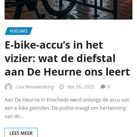
NIEUWS
E-bike-accu’s in het
vizier: wat de diefstal
aan De Heurne ons leert
Lisa Nieuwenburg
dec 16, 2025
0
Aan De Heurne in Enschede werd onlangs de accu van
een e-bike gestolen. De politie vraagt om herkenning
van de…
LEES MEER