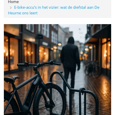
Home
E-bike-accu’s in het vizier: wat de diefstal aan De
Heurne ons leert