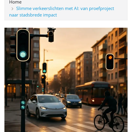
Home
Slimme verkeerslichten met AI: van proefproject
naar stadsbrede impact