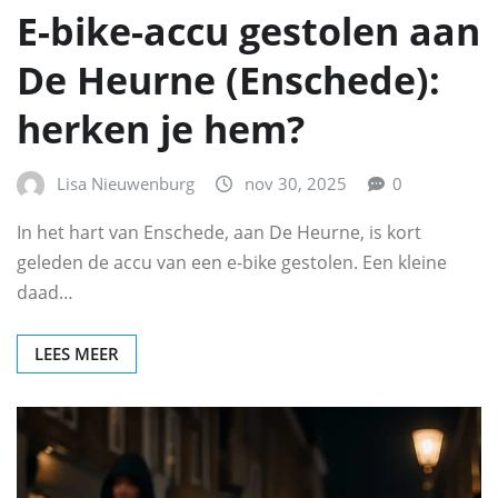
E-bike-accu gestolen aan
De Heurne (Enschede):
herken je hem?
Lisa Nieuwenburg
nov 30, 2025
0
In het hart van Enschede, aan De Heurne, is kort
geleden de accu van een e-bike gestolen. Een kleine
daad…
LEES MEER