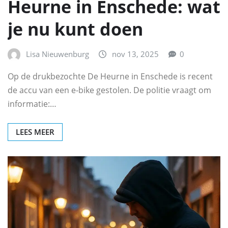
Heurne in Enschede: wat
je nu kunt doen
Lisa Nieuwenburg
nov 13, 2025
0
Op de drukbezochte De Heurne in Enschede is recent
de accu van een e-bike gestolen. De politie vraagt om
informatie:…
LEES MEER