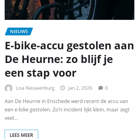
NIEUWS
E-bike-accu gestolen aan
De Heurne: zo blijf je
een stap voor
Lisa Nieuwenburg
jan 2, 2026
0
Aan De Heurne in Enschede werd recent de accu van
een e-bike gestolen. Zo’n incident lijkt klein, maar zegt
veel…
LEES MEER