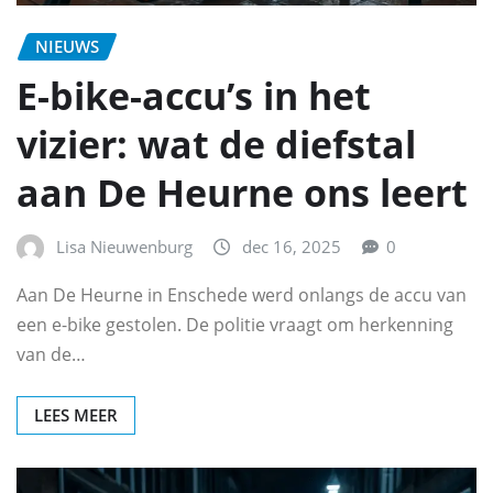
NIEUWS
E-bike-accu’s in het
vizier: wat de diefstal
aan De Heurne ons leert
Lisa Nieuwenburg
dec 16, 2025
0
Aan De Heurne in Enschede werd onlangs de accu van
een e-bike gestolen. De politie vraagt om herkenning
van de…
LEES MEER