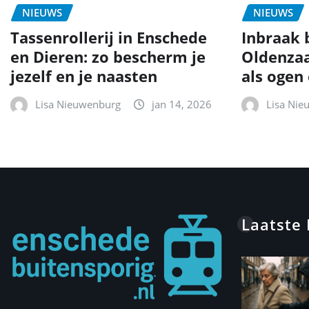
NIEUWS
NIEUWS
Tassenrollerij in Enschede
Inbraak b
en Dieren: zo bescherm je
Oldenzaa
jezelf en je naasten
als ogen
Lisa Nieuwenburg
jan 14, 2026
Lisa Nie
Laatste