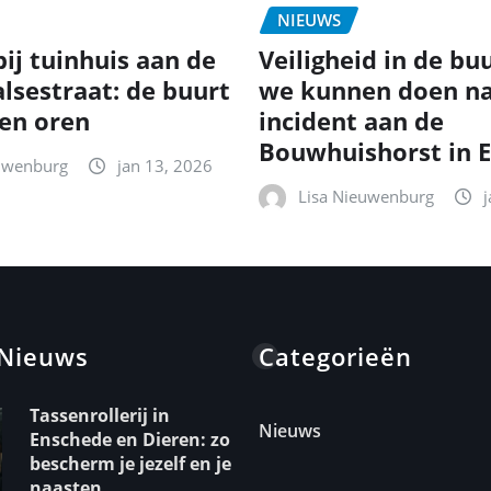
NIEUWS
ij tuinhuis aan de
Veiligheid in de bu
lsestraat: de buurt
we kunnen doen na
 en oren
incident aan de
Bouwhuishorst in 
uwenburg
jan 13, 2026
Lisa Nieuwenburg
 Nieuws
Categorieën
Tassenrollerij in
Nieuws
Enschede en Dieren: zo
bescherm je jezelf en je
naasten