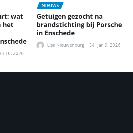
NIEUWS
urt: wat
Getuigen gezocht na
 het
brandstichting bij Porsche
in Enschede
Enschede
Lisa Nieuwenburg
jan 9, 2026
jan 10, 2026