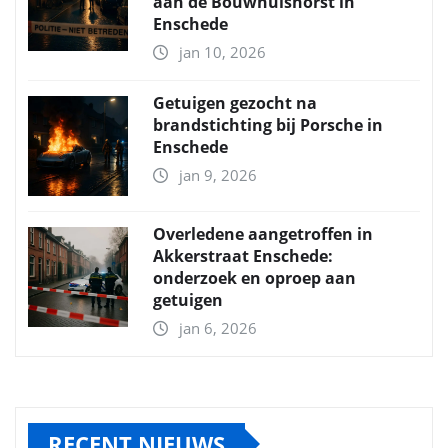
aan de Bouwhuishorst in
Enschede
jan 10, 2026
Getuigen gezocht na
brandstichting bij Porsche in
Enschede
jan 9, 2026
Overledene aangetroffen in
Akkerstraat Enschede:
onderzoek en oproep aan
getuigen
jan 6, 2026
RECENT NIEUWS