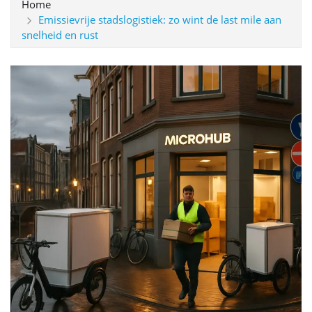
Home
Emissievrije stadslogistiek: zo wint de last mile aan
snelheid en rust