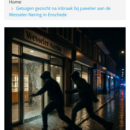
Home
Getuigen gezocht na inbraak bij juwelier aan de
Wesseler‑Nering in Enschede