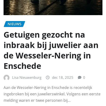
NIEUWS
Getuigen gezocht na
inbraak bij juwelier aan
de Wesseler‑Nering in
Enschede
Lisa Nieuwenburg
dec 18, 2025
0
Aan de Wesseler-Nering in Enschede is recentelijk
ingebroken bij een juwelierswinkel. Volgens een eerste
melding waren er twee personen bij…