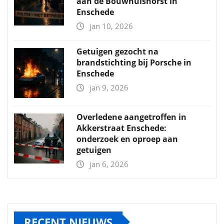
aan de Bouwhuishorst in
Enschede
jan 10, 2026
Getuigen gezocht na
brandstichting bij Porsche in
Enschede
jan 9, 2026
Overledene aangetroffen in
Akkerstraat Enschede:
onderzoek en oproep aan
getuigen
jan 6, 2026
RECENT NIEUWS