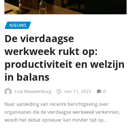
NIEUWS
De vierdaagse
werkweek rukt op:
productiviteit en welzijn
in balans
Lisa Nieuwenburg
nov 11, 2025
0
Naar aanleiding van recente berichtgeving over
organisaties die de vierdaagse werkweek verkennen,
woedt het debat opnieuw: kan minder tijd op…