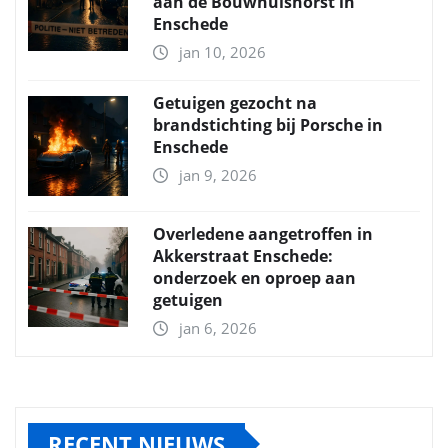
aan de Bouwhuishorst in
Enschede
jan 10, 2026
Getuigen gezocht na
brandstichting bij Porsche in
Enschede
jan 9, 2026
Overledene aangetroffen in
Akkerstraat Enschede:
onderzoek en oproep aan
getuigen
jan 6, 2026
RECENT NIEUWS