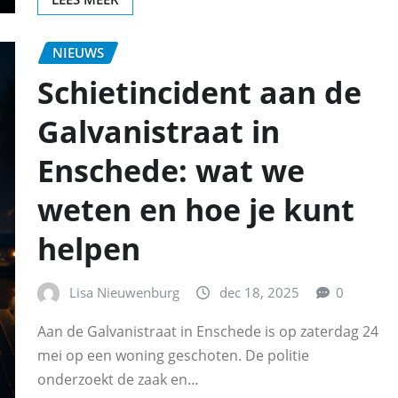
NIEUWS
Schietincident aan de
Galvanistraat in
Enschede: wat we
weten en hoe je kunt
helpen
Lisa Nieuwenburg
dec 18, 2025
0
Aan de Galvanistraat in Enschede is op zaterdag 24
mei op een woning geschoten. De politie
onderzoekt de zaak en…