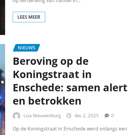
op verdenking van handel in…
LEES MEER
NIEUWS
Beroving op de
Koningstraat in
Enschede: samen alert
en betrokken
Lisa Nieuwenburg
dec 2, 2025
0
Op de Koningstraat in Enschede werd onlangs een