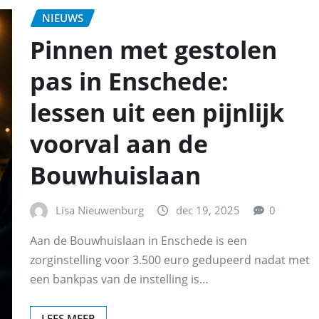
NIEUWS
Pinnen met gestolen
pas in Enschede:
lessen uit een pijnlijk
voorval aan de
Bouwhuislaan
Lisa Nieuwenburg
dec 19, 2025
0
Aan de Bouwhuislaan in Enschede is een
zorginstelling voor 3.500 euro gedupeerd nadat met
een bankpas van de instelling is…
LEES MEER