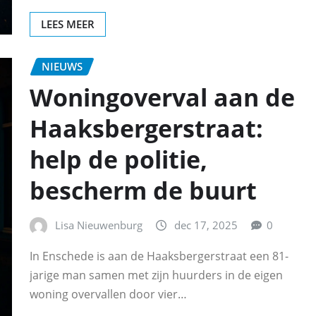
LEES MEER
NIEUWS
Woningoverval aan de
Haaksbergerstraat:
help de politie,
bescherm de buurt
Lisa Nieuwenburg
dec 17, 2025
0
In Enschede is aan de Haaksbergerstraat een 81-
jarige man samen met zijn huurders in de eigen
woning overvallen door vier…