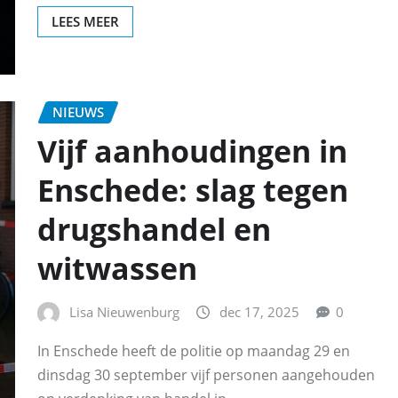
LEES MEER
NIEUWS
Vijf aanhoudingen in
Enschede: slag tegen
drugshandel en
witwassen
Lisa Nieuwenburg
dec 17, 2025
0
In Enschede heeft de politie op maandag 29 en
dinsdag 30 september vijf personen aangehouden