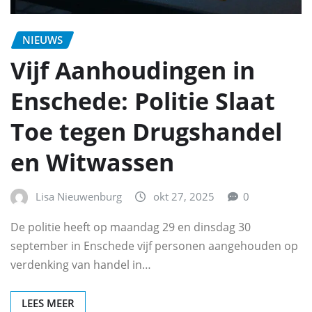
NIEUWS
Vijf Aanhoudingen in
Enschede: Politie Slaat
Toe tegen Drugshandel
en Witwassen
Lisa Nieuwenburg
okt 27, 2025
0
De politie heeft op maandag 29 en dinsdag 30
september in Enschede vijf personen aangehouden op
verdenking van handel in…
LEES MEER