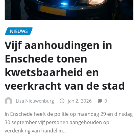
NIEUWS
Vijf aanhoudingen in
Enschede tonen
kwetsbaarheid en
veerkracht van de stad
Lisa Nieuwenburg
jan 2, 2026
0
In Enschede heeft de politie op maandag 29 en dinsdag
30 september vijf personen aangehouden op
verdenking van handel in…