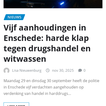
NIEUWS
Vijf aanhoudingen in
Enschede: harde klap
tegen drugshandel en
witwassen
Lisa Nieuwenburg
nov 30, 2025
0
Maandag 29 en dinsdag 30 september heeft de politie
in Enschede vijf verdachten aangehouden op
verdenking van handel in harddrugs…