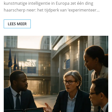
kunstmatige intelligentie in Europa zet één ding
haarscherp neer: het tijdperk van ‘experimenteer…
LEES MEER