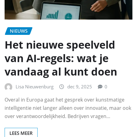
NIEUWS
Het nieuwe speelveld
van AI‑regels: wat je
vandaag al kunt doen
Lisa Nieuwenburg
dec 9, 2025
0
Overal in Europa gaat het gesprek over kunstmatige
intelligentie niet langer alleen over innovatie, maar ook
over verantwoordelijkheid. Bedrijven vragen…
LEES MEER