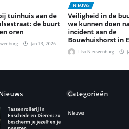
NIEUWS
ij tuinhuis aan de
Veiligheid in de bu
lsestraat: de buurt
we kunnen doen na
 en oren
incident aan de
Bouwhuishorst in 
uwenburg
jan 13, 2026
Lisa Nieuwenburg
 Nieuws
Categorieën
Tassenrollerij in
Nieuws
Enschede en Dieren: zo
bescherm je jezelf en je
naasten