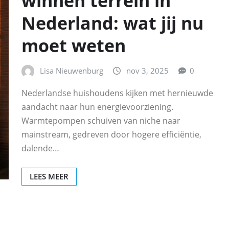
winnen terrein in
Nederland: wat jij nu
moet weten
Lisa Nieuwenburg
nov 3, 2025
0
Nederlandse huishoudens kijken met hernieuwde
aandacht naar hun energievoorziening.
Warmtepompen schuiven van niche naar
mainstream, gedreven door hogere efficiëntie,
dalende…
LEES MEER