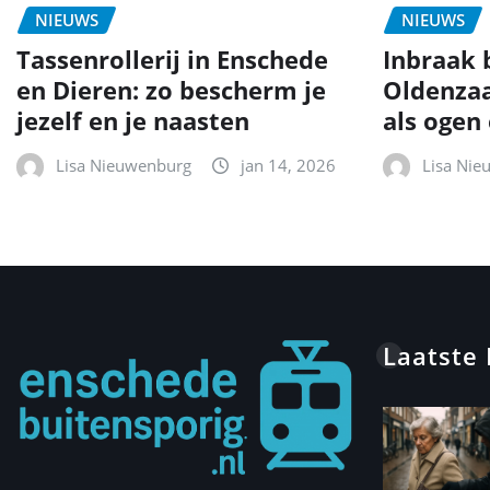
NIEUWS
NIEUWS
Tassenrollerij in Enschede
Inbraak b
en Dieren: zo bescherm je
Oldenzaa
jezelf en je naasten
als ogen
Lisa Nieuwenburg
jan 14, 2026
Lisa Nie
Laatste