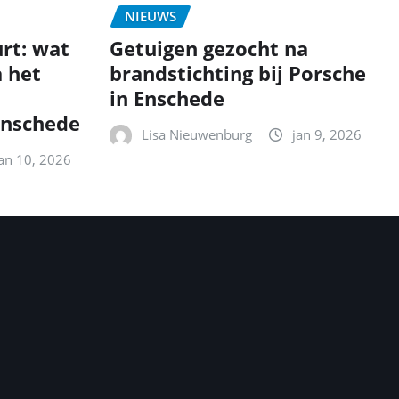
NIEUWS
urt: wat
Getuigen gezocht na
 het
brandstichting bij Porsche
in Enschede
Enschede
Lisa Nieuwenburg
jan 9, 2026
jan 10, 2026