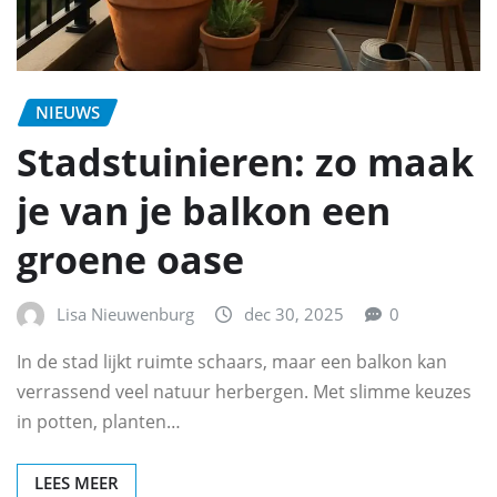
NIEUWS
Stadstuinieren: zo maak
je van je balkon een
groene oase
Lisa Nieuwenburg
dec 30, 2025
0
In de stad lijkt ruimte schaars, maar een balkon kan
verrassend veel natuur herbergen. Met slimme keuzes
in potten, planten…
LEES MEER