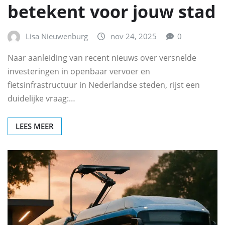
betekent voor jouw stad
Lisa Nieuwenburg
nov 24, 2025
0
Naar aanleiding van recent nieuws over versnelde
investeringen in openbaar vervoer en
fietsinfrastructuur in Nederlandse steden, rijst een
duidelijke vraag:…
LEES MEER