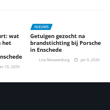
NIEUWS
urt: wat
Getuigen gezocht na
 het
brandstichting bij Porsche
in Enschede
Enschede
Lisa Nieuwenburg
jan 9, 2026
jan 10, 2026