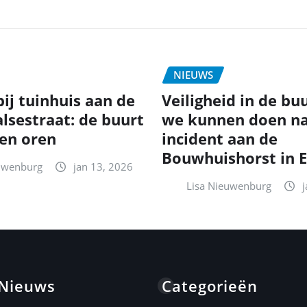
NIEUWS
ij tuinhuis aan de
Veiligheid in de bu
lsestraat: de buurt
we kunnen doen na
 en oren
incident aan de
Bouwhuishorst in 
uwenburg
jan 13, 2026
Lisa Nieuwenburg
 Nieuws
Categorieën