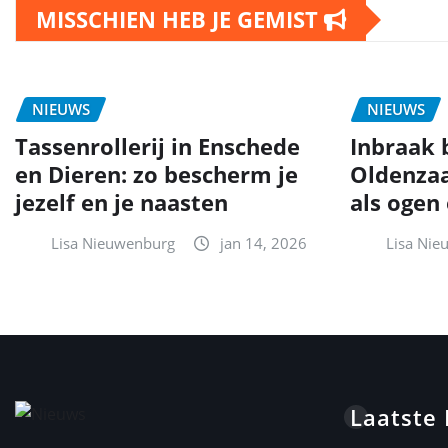
MISSCHIEN HEB JE GEMIST
NIEUWS
NIEUWS
Tassenrollerij in Enschede
Inbraak b
en Dieren: zo bescherm je
Oldenzaa
jezelf en je naasten
als ogen
Lisa Nieuwenburg
jan 14, 2026
Lisa Nie
Laatste