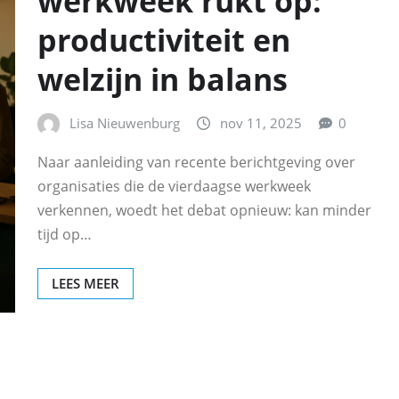
werkweek rukt op:
productiviteit en
welzijn in balans
Lisa Nieuwenburg
nov 11, 2025
0
Naar aanleiding van recente berichtgeving over
organisaties die de vierdaagse werkweek
verkennen, woedt het debat opnieuw: kan minder
tijd op…
LEES MEER