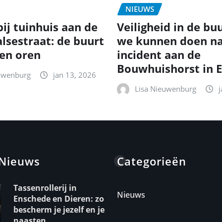
NIEUWS
ij tuinhuis aan de
Veiligheid in de bu
lsestraat: de buurt
we kunnen doen na
 en oren
incident aan de
Bouwhuishorst in 
uwenburg
jan 13, 2026
Lisa Nieuwenburg
 Nieuws
Categorieën
Tassenrollerij in
Nieuws
Enschede en Dieren: zo
bescherm je jezelf en je
naasten