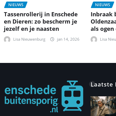
NIEUWS
NIEUWS
Tassenrollerij in Enschede
Inbraak b
en Dieren: zo bescherm je
Oldenzaa
jezelf en je naasten
als ogen
Lisa Nieuwenburg
jan 14, 2026
Lisa Nie
Laatste