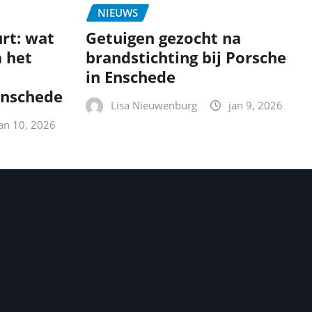
NIEUWS
urt: wat
Getuigen gezocht na
 het
brandstichting bij Porsche
in Enschede
Enschede
Lisa Nieuwenburg
jan 9, 2026
jan 10, 2026