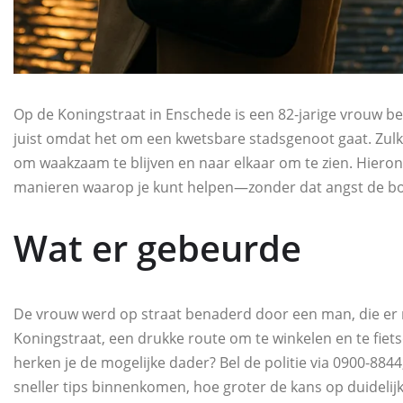
Op de Koningstraat in Enschede is een 82‑jarige vrouw be
juist omdat het om een kwetsbare stadsgenoot gaat. Zul
om waakzaam te blijven en naar elkaar om te zien. Hierond
manieren waarop je kunt helpen—zonder dat angst de bo
Wat er gebeurde
De vrouw werd op straat benaderd door een man, die er 
Koningstraat, een drukke route om te winkelen en te fietse
herken je de mogelijke dader? Bel de politie via 0900‑88
sneller tips binnenkomen, hoe groter de kans op duidelijkhe