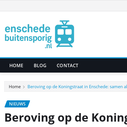
Ga
naar
de
inhoud
HOME
BLOG
CONTACT
Home
Beroving op de Koningstraat in Enschede: samen a
NIEUWS
Beroving op de Koning