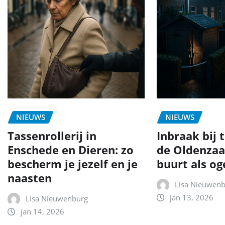
NIEUWS
NIEUWS
Tassenrollerij in
Inbraak bij 
Enschede en Dieren: zo
de Oldenzaa
bescherm je jezelf en je
buurt als og
naasten
Lisa Nieuwen
jan 13, 2026
Lisa Nieuwenburg
jan 14, 2026