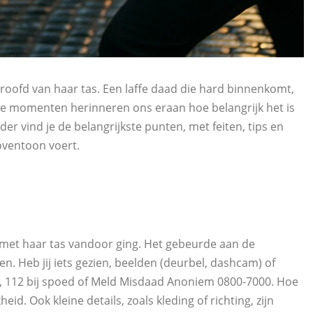
roofd van haar tas. Een laffe daad die hard binnenkomt,
ke momenten herinneren ons eraan hoe belangrijk het is
er vind je de belangrijkste punten, met feiten, tips en
ventoon voert.
met haar tas vandoor ging. Het gebeurde aan de
n. Heb jij iets gezien, beelden (deurbel, dashcam) of
44, 112 bij spoed of Meld Misdaad Anoniem 0800‑7000. Hoe
id. Ook kleine details, zoals kleding of richting, zijn