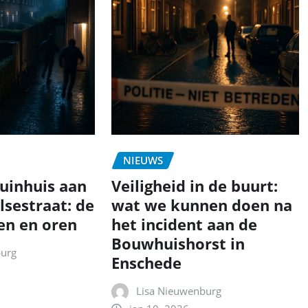
NIEUWS
tuinhuis aan
Veiligheid in de buurt:
lsestraat: de
wat we kunnen doen na
en en oren
het incident aan de
Bouwhuishorst in
burg
Enschede
Lisa Nieuwenburg