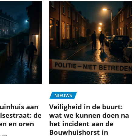
NIEUWS
tuinhuis aan
Veiligheid in de buurt:
lsestraat: de
wat we kunnen doen na
en en oren
het incident aan de
Bouwhuishorst in
burg