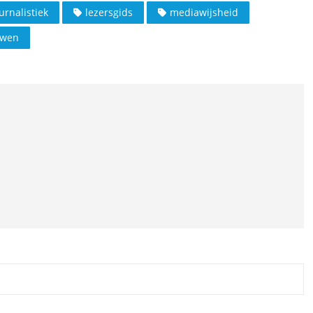
urnalistiek
lezersgids
mediawijsheid
uwen