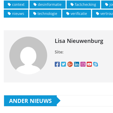
context
desinformatie
factchecking
jo
nieuws
technologie
verificatie
vertro
Lisa Nieuwenburg
Site:
ANDER NIEUWS