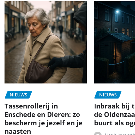
NIEUWS
NIEUWS
Tassenrollerij in
Inbraak bij 
Enschede en Dieren: zo
de Oldenzaa
bescherm je jezelf en je
buurt als og
naasten
Lisa Nieuwen