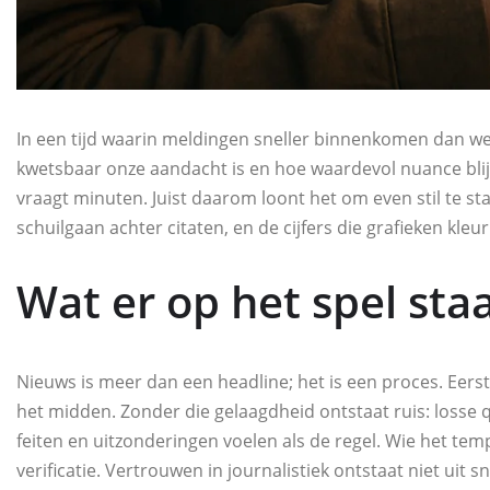
In een tijd waarin meldingen sneller binnenkomen dan we
kwetsbaar onze aandacht is en hoe waardevol nuance blijf
vraagt minuten. Juist daarom loont het om even stil te st
schuilgaan achter citaten, en de cijfers die grafieken kleu
Wat er op het spel sta
Nieuws is meer dan een headline; het is een proces. Eers
het midden. Zonder die gelaagdheid ontstaat ruis: losse
feiten en uitzonderingen voelen als de regel. Wie het temp
verificatie. Vertrouwen in journalistiek ontstaat niet ui