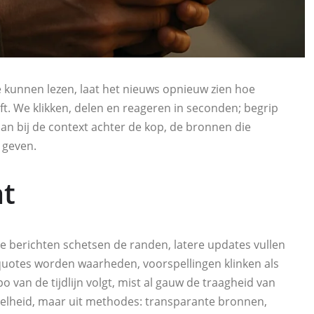
 kunnen lezen, laat het nieuws opnieuw zien hoe
t. We klikken, delen en reageren in seconden; begrip
aan bij de context achter de kop, de bronnen die
r geven.
at
te berichten schetsen de randen, latere updates vullen
 quotes worden waarheden, voorspellingen klinken als
o van de tijdlijn volgt, mist al gauw de traagheid van
t snelheid, maar uit methodes: transparante bronnen,