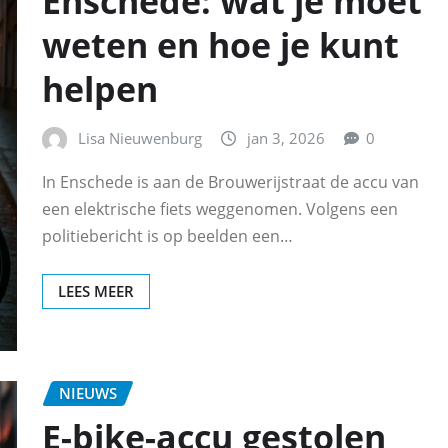
Enschede: wat je moet
weten en hoe je kunt
helpen
Lisa Nieuwenburg
jan 3, 2026
0
In Enschede is aan de Brouwerijstraat de accu van
een elektrische fiets weggenomen. Volgens een
politiebericht is op beelden een…
LEES MEER
NIEUWS
E-bike-accu gestolen