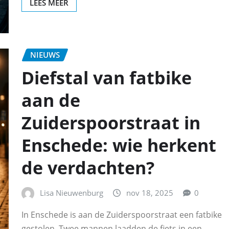
LEES MEER
NIEUWS
Diefstal van fatbike
aan de
Zuiderspoorstraat in
Enschede: wie herkent
de verdachten?
Lisa Nieuwenburg
nov 18, 2025
0
In Enschede is aan de Zuiderspoorstraat een fatbike
gestolen. Twee mannen laadden de fiets in een