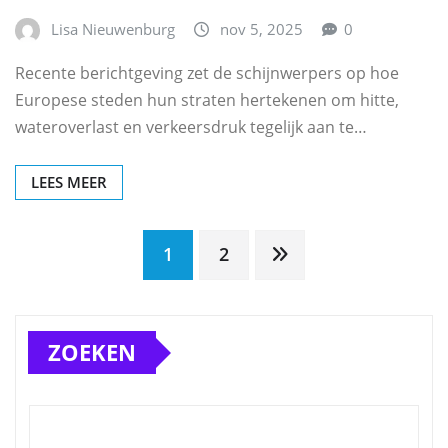
Lisa Nieuwenburg
nov 5, 2025
0
Recente berichtgeving zet de schijnwerpers op hoe
Europese steden hun straten hertekenen om hitte,
wateroverlast en verkeersdruk tegelijk aan te…
LEES MEER
Berichten
1
2
paginering
ZOEKEN