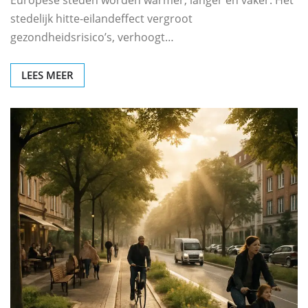
stedelijk hitte-eilandeffect vergroot
gezondheidsrisico’s, verhoogt…
LEES MEER