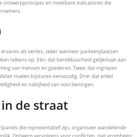
de ontwerpprincipes en meetbare indicatoren die
ernemers.
n
k ervaren als verlies, zeker wanneer parkeerplaatsen
iken telkens op. Eén: dat bereikbaarheid gelijkstaat aan
roming van mensen en goederen. Twee: dat ingrepen
ubilair maken bijsturen eenvoudig. Drie: dat enkel
eiligheid en nabijheid van voorzieningen.
in de straat
panels die representatief zijn, organiseer wandelende
enlijk. Ontwerp vervolgens voor conflicten, niet eromheen: