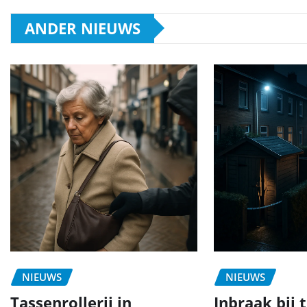
ANDER NIEUWS
NIEUWS
NIEUWS
Tassenrollerij in
Inbraak bij 