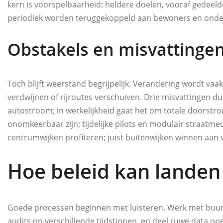
kern is voorspelbaarheid: heldere doelen, vooraf gedeel
periodiek worden teruggekoppeld aan bewoners en ond
Obstakels en misvattinge
Toch blijft weerstand begrijpelijk. Verandering wordt vaa
verdwijnen of rijroutes verschuiven. Drie misvattingen du
autostroom; in werkelijkheid gaat het om totale doorst
onomkeerbaar zijn; tijdelijke pilots en modulair straatme
centrumwijken profiteren; juist buitenwijken winnen aan v
Hoe beleid kan landen 
Goede processen beginnen met luisteren. Werk met buurt
audits op verschillende tijdstippen, en deel ruwe data op