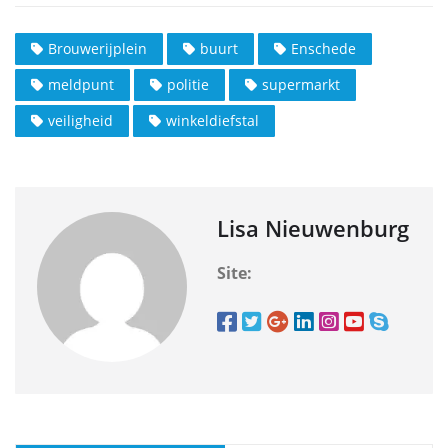
Brouwerijplein
buurt
Enschede
meldpunt
politie
supermarkt
veiligheid
winkeldiefstal
Lisa Nieuwenburg
Site: