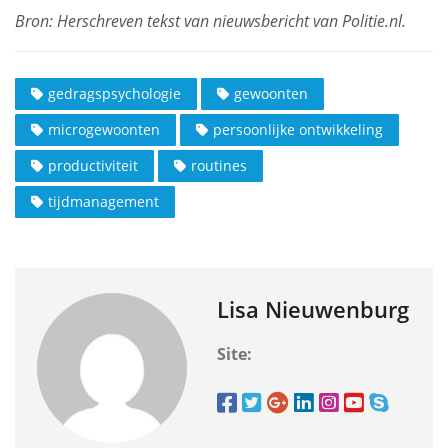
gedragspsychologie
gewoonten
microgewoonten
persoonlijke ontwikkeling
productiviteit
routines
tijdmanagement
Lisa Nieuwenburg
Site: