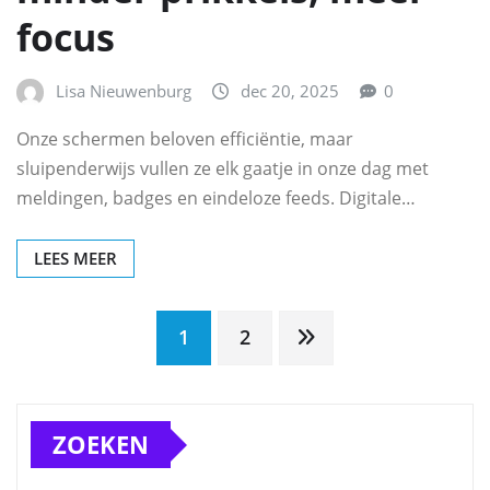
focus
Lisa Nieuwenburg
dec 20, 2025
0
Onze schermen beloven efficiëntie, maar
sluipenderwijs vullen ze elk gaatje in onze dag met
meldingen, badges en eindeloze feeds. Digitale…
LEES MEER
Berichten
1
2
paginering
ZOEKEN