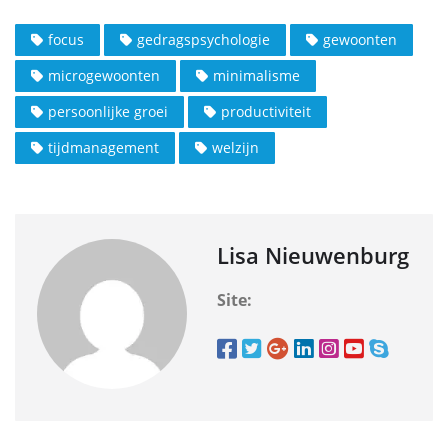
focus
gedragspsychologie
gewoonten
microgewoonten
minimalisme
persoonlijke groei
productiviteit
tijdmanagement
welzijn
Lisa Nieuwenburg
Site: