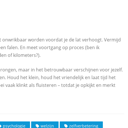
st onwrikbaar worden voordat je de lat verhoogt. Vermijd
een falen. En meet voortgang op proces (ben ik
den of kilometers?).
rongen, maar in het betrouwbaar verschijnen voor jezelf.
n. Houd het klein, houd het vriendelijk en laat tijd het
vaak klinkt als fluisteren – totdat je opkijkt en merkt
psychologie
welzijn
zelfverbetering